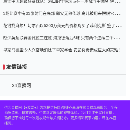
最佳中国超级联赛球队：港口的年轻球员在一场战斗中闻名 伊万放
弃了泰桑（Taishan）
3场比赛中有23张射门在底部 郭安无效传球 鸟儿被用来摆脱它
Setien痴迷于三名后卫
花钱找麻烦！切尔西以5200万美元的价格购买了菲利克斯 签了7年
并在半年内租了夏窗口
缺少英超联赛金靴位三连胜 海拉德落后6球 只有两个连续三个连续
三靴
皇家马德里令人兴奋地消除了皇家学会 安彭负责造成巨大的灾难！
友情链接
24直播网
②④直播网【♥爱爱♥】为您提供韩国VS捷克高清在线直播观看服务，全程
画质清晰、播放流畅，带来稳定舒适的观赛体验。我们专注于实时直播，
确保您不错过每一次进攻配合与关键防守。更多精彩赛事内容，尽在24直
播网。