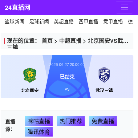
24直播网
篮球新闻
足球新闻
英超直播
西甲直播
意甲直播
德甲
现在的位置：
首页
>
中超直播
>
北京国安VS武汉
三镇
2026-06-27 20:00:00
已结束
VS
北京国安
武汉三镇
咪咕直播
热门推荐
免费直播
直播
源：
腾讯体育