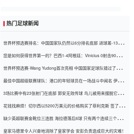
热门足球新闻
世界杯预选赛排名：中国国家队仍然以6分排名底部 进球差-13令人
震惊
您是如何获得世界第一的？巴西1-4阿根廷：Vinicius 0射击90分钟
内
世界杯预选赛-Wang Yudong首次亮相 中国国家足球队错过了世界
杯0-2
最佳中国超级联赛球队：港口的年轻球员在一场战斗中闻名 伊万放
弃了泰桑（Taishan）
3场比赛中有23张射门在底部 郭安无效传球 鸟儿被用来摆脱它
Setien痴迷于三名后卫
花钱找麻烦！切尔西以5200万美元的价格购买了菲利克斯 签了7年
并在半年内租了夏窗口
缺少英超联赛金靴位三连胜 海拉德落后6球 只有两个连续三个连续
三靴
皇家马德里令人兴奋地消除了皇家学会 安彭负责造成巨大的灾难！