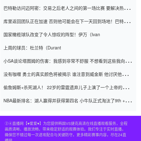
巴特勒访问迈阿密：交易之后老人之间的第一场比赛 要解决热情的
怨恨
库里返回团队正在加速 否则他可能会在下一天回到场地！巴特勒迈
阿密的纸牌游戏引起了人们的关注
国家橄榄球队改变了令人惊叹的阵型！伊万（Ivan
上周的球员：杜兰特（Durant
小SA谈论塔图姆的伤害：我感到非常不舒服 不想看到这些我向他
道歉
没有咖喱 勇士的真实颜色将被揭示 谁注意到威金斯 他讨厌他的老
老板
偷詹姆斯+杀死湖人！ 22岁的雷霆遗弃儿子上演了一个上帝的剧
本：疯狂的反击争夺1亿元人民币的合同
NBA最新排名：湖人赢得并获得第四名 小牛队正式淘汰了9th + 76
人
②④直播网【♥爱爱♥】为您提供韩国VS捷克高清在线直播观看服务，全程
画质清晰、播放流畅，带来稳定舒适的观赛体验。我们专注于实时直播，
确保您不错过每一次进攻配合与关键防守。更多精彩赛事内容，尽在24直
播网。