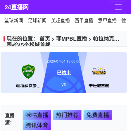
24直播网
篮球新闻
足球新闻
英超直播
西甲直播
意甲直播
德甲
现在的位置：
首页
>
菲MPBL直播
>
帕拉纳克爱
国者VS奎松城首都
2026-07-04 18:00:00
已结束
VS
帕拉纳克爱国者
奎松城首都
咪咕直播
热门推荐
免费直播
直播
源：
腾讯体育