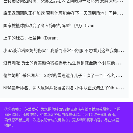
巴特勒访问迈阿密：交易之后老人之间的第一场比赛 要解决热情的
怨恨
库里返回团队正在加速 否则他可能会在下一天回到场地！巴特勒迈
阿密的纸牌游戏引起了人们的关注
国家橄榄球队改变了令人惊叹的阵型！伊万（Ivan
上周的球员：杜兰特（Durant
小SA谈论塔图姆的伤害：我感到非常不舒服 不想看到这些我向他
道歉
没有咖喱 勇士的真实颜色将被揭示 谁注意到威金斯 他讨厌他的老
老板
偷詹姆斯+杀死湖人！ 22岁的雷霆遗弃儿子上演了一个上帝的剧
本：疯狂的反击争夺1亿元人民币的合同
NBA最新排名：湖人赢得并获得第四名 小牛队正式淘汰了9th + 76
人
②④直播网【♥爱爱♥】为您提供韩国VS捷克高清在线直播观看服务，全程
画质清晰、播放流畅，带来稳定舒适的观赛体验。我们专注于实时直播，
确保您不错过每一次进攻配合与关键防守。更多精彩赛事内容，尽在24直
播网。