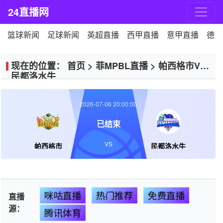
24直播网
篮球新闻
足球新闻
英超直播
西甲直播
意甲直播
德甲
现在的位置：
首页
>
菲MPBL直播
>
帕西格市VS
民都洛水牛
2026-07-06 20:00:00
已结束
VS
帕西格市
民都洛水牛
咪咕直播
热门推荐
免费直播
直播
源：
腾讯体育