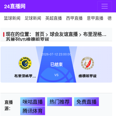
24直播网
篮球新闻
足球新闻
英超直播
西甲直播
意甲直播
德甲
现在的位置：
首页
>
球会友谊直播
>
布里涅格罗
苏普列VS维德祖罗兹
2026-07-12 23:00:00
已结束
VS
布里涅格罗苏普列
维德祖罗兹
咪咕直播
热门推荐
免费直播
直播
源：
腾讯体育