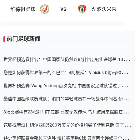
维德祖罗兹
涅波沃米采
VS
热门足球新闻
世界杯预选赛排名：中国国家队仍然以6分排名底部 进球差-13令人
震惊
您是如何获得世界第一的？巴西1-4阿根廷：Vinicius 0射击90分钟
内
世界杯预选赛-Wang Yudong首次亮相 中国国家足球队错过了世界
杯0-2
最佳中国超级联赛球队：港口的年轻球员在一场战斗中闻名 伊万放
弃了泰桑（Taishan）
3场比赛中有23张射门在底部 郭安无效传球 鸟儿被用来摆脱它
Setien痴迷于三名后卫
花钱找麻烦！切尔西以5200万美元的价格购买了菲利克斯 签了7年
并在半年内租了夏窗口
缺少英超联赛金靴位三连胜 海拉德落后6球 只有两个连续三个连续