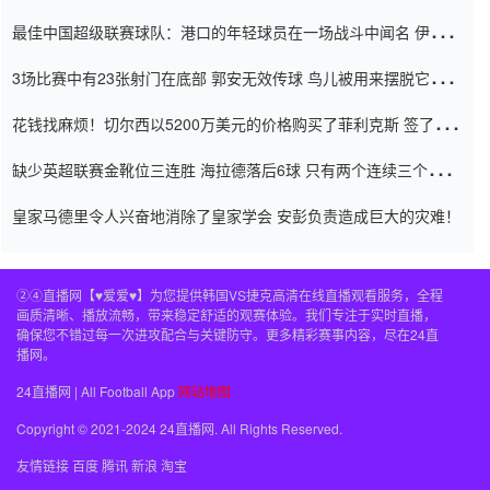
杯0-2
最佳中国超级联赛球队：港口的年轻球员在一场战斗中闻名 伊万放
弃了泰桑（Taishan）
3场比赛中有23张射门在底部 郭安无效传球 鸟儿被用来摆脱它
Setien痴迷于三名后卫
花钱找麻烦！切尔西以5200万美元的价格购买了菲利克斯 签了7年
并在半年内租了夏窗口
缺少英超联赛金靴位三连胜 海拉德落后6球 只有两个连续三个连续
三靴
皇家马德里令人兴奋地消除了皇家学会 安彭负责造成巨大的灾难！
②④直播网【♥爱爱♥】为您提供韩国VS捷克高清在线直播观看服务，全程
画质清晰、播放流畅，带来稳定舒适的观赛体验。我们专注于实时直播，
确保您不错过每一次进攻配合与关键防守。更多精彩赛事内容，尽在24直
播网。
24直播网 | All Football App
网站地图
Copyright © 2021-2024 24直播网. All Rights Reserved.
友情链接
百度
腾讯
新浪
淘宝