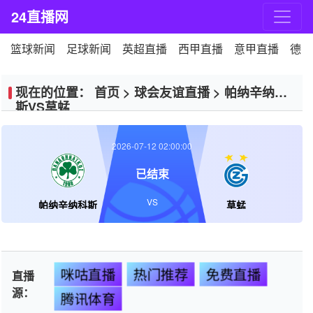
24直播网
篮球新闻
足球新闻
英超直播
西甲直播
意甲直播
德甲
现在的位置：
首页
>
球会友谊直播
>
帕纳辛纳科
斯VS草蜢
2026-07-12 02:00:00
已结束
VS
帕纳辛纳科斯
草蜢
咪咕直播
热门推荐
免费直播
直播
源：
腾讯体育