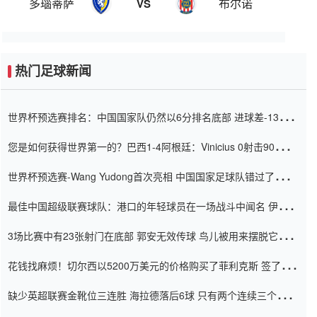
多瑙蒂萨
布尔诺
VS
热门足球新闻
世界杯预选赛排名：中国国家队仍然以6分排名底部 进球差-13令人
震惊
您是如何获得世界第一的？巴西1-4阿根廷：Vinicius 0射击90分钟
内
世界杯预选赛-Wang Yudong首次亮相 中国国家足球队错过了世界
杯0-2
最佳中国超级联赛球队：港口的年轻球员在一场战斗中闻名 伊万放
弃了泰桑（Taishan）
3场比赛中有23张射门在底部 郭安无效传球 鸟儿被用来摆脱它
Setien痴迷于三名后卫
花钱找麻烦！切尔西以5200万美元的价格购买了菲利克斯 签了7年
并在半年内租了夏窗口
缺少英超联赛金靴位三连胜 海拉德落后6球 只有两个连续三个连续
三靴