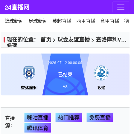
24直播网
篮球新闻
足球新闻
英超直播
西甲直播
意甲直播
德甲
现在的位置：
首页
>
球会友谊直播
>
查洛摩利VS
多瑙
2026-07-12 00:00:00
已结束
VS
查洛摩利
多瑙
咪咕直播
热门推荐
免费直播
直播
源：
腾讯体育