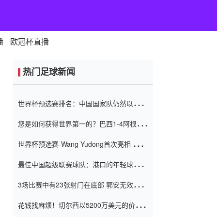
播
欧冠杯直播
热门足球新闻
世界杯预选赛排名：中国国家队仍然以6分
排名底部 进球差-13令人震惊
您是如何获得世界第一的？巴西1-4阿根
廷：Vinicius 0射击90分钟内
世界杯预选赛-Wang Yudong首次亮相 中国
国家足球队错过了世界杯0-2
最佳中国超级联赛球队：港口的年轻球员在
一场战斗中闻名 伊万放弃了泰桑
3场比赛中有23张射门在底部 郭安无效传球
（Taishan）
鸟儿被用来摆脱它 Setien痴迷于三名后卫
花钱找麻烦！切尔西以5200万美元的价格
购买了菲利克斯 签了7年 并在半年内租了夏