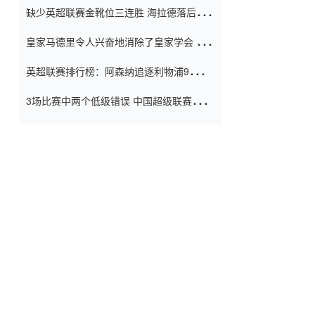
缺少英超联赛金靴位三连胜 海拉德落后6球
窗口
只有两个连续三个连续三靴
皇家马德里令人兴奋地消除了皇家学会 安
彭负责造成巨大的灾难！
英超联赛排行榜：阿森纳追逐利物浦9分 曼
联连续三件坏事
3场比赛中两个低级错误 中国超级联赛的前
守门员很老 是时候让位了 最好的继任者出
现