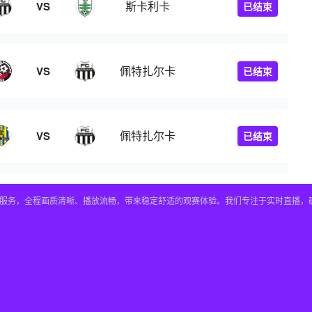
斯卡利卡
VS
已结束
佩特扎尔卡
VS
已结束
佩特扎尔卡
VS
已结束
看服务，全程画质清晰、播放流畅，带来稳定舒适的观赛体验。我们专注于实时直播