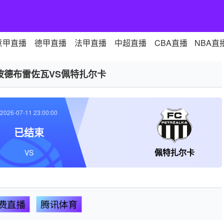
意甲直播
德甲直播
法甲直播
中超直播
CBA直播
NBA直
波德布雷佐瓦VS佩特扎尔卡
2026-07-11 23:00:00
已结束
佩特扎尔卡
VS
费直播
腾讯体育