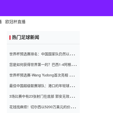
播
欧冠杯直播
热门足球新闻
世界杯预选赛排名：中国国家队仍然以6分
排名底部 进球差-13令人震惊
您是如何获得世界第一的？巴西1-4阿根
廷：Vinicius 0射击90分钟内
世界杯预选赛-Wang Yudong首次亮相 中国
国家足球队错过了世界杯0-2
最佳中国超级联赛球队：港口的年轻球员在
一场战斗中闻名 伊万放弃了泰桑
3场比赛中有23张射门在底部 郭安无效传球
（Taishan）
鸟儿被用来摆脱它 Setien痴迷于三名后卫
花钱找麻烦！切尔西以5200万美元的价格
购买了菲利克斯 签了7年 并在半年内租了夏