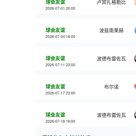
球会友谊
卢宾扎格勒比
2026-07-01 20:00
球会友谊
波兹南莱赫
2026-07-04 18:00
球会友谊
波德布雷佐瓦
2026-07-11 23:00
球会友谊
布尔诺
2026-07-17 23:00
球会友谊
波德布雷佐瓦
2026-07-18 16:00