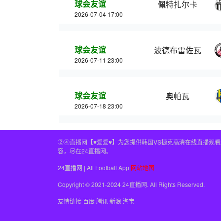
球会友谊
佩特扎尔卡
2026-07-04 17:00
球会友谊
波德布雷佐瓦
2026-07-11 23:00
球会友谊
奥帕瓦
2026-07-18 23:00
②④直播网【♥爱爱♥】为您提供韩国VS捷克高清在线直播观
容，尽在24直播网。
24直播网 | All Football App
网站地图
Copyright © 2021-2024 24直播网. All Rights Reserved.
友情链接
百度
腾讯
新浪
淘宝