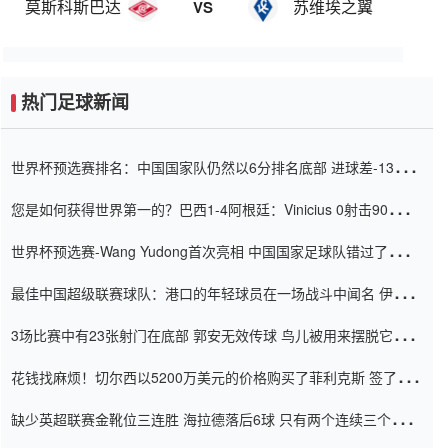
莫斯科斯巴达
苏维埃之翼
VS
热门足球新闻
世界杯预选赛排名：中国国家队仍然以6分排名底部 进球差-13令人
震惊
您是如何获得世界第一的？巴西1-4阿根廷：Vinicius 0射击90分钟
内
世界杯预选赛-Wang Yudong首次亮相 中国国家足球队错过了世界
杯0-2
最佳中国超级联赛球队：港口的年轻球员在一场战斗中闻名 伊万放
弃了泰桑（Taishan）
3场比赛中有23张射门在底部 郭安无效传球 鸟儿被用来摆脱它
Setien痴迷于三名后卫
花钱找麻烦！切尔西以5200万美元的价格购买了菲利克斯 签了7年
并在半年内租了夏窗口
缺少英超联赛金靴位三连胜 海拉德落后6球 只有两个连续三个连续
三靴