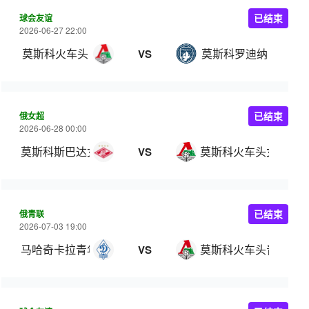
球会友谊
已结束
2026-06-27 22:00
莫斯科火车头
莫斯科罗迪纳
VS
俄女超
已结束
2026-06-28 00:00
莫斯科斯巴达女足
莫斯科火车头女足
VS
俄青联
已结束
2026-07-03 19:00
马哈奇卡拉青年队
莫斯科火车头青年队
VS