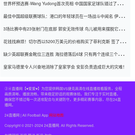
世界杯预选赛-Wang Yudong首次亮相 中国国家足球队错过了世界
杯0-2
最佳中国超级联赛球队：港口的年轻球员在一场战斗中闻名 伊万放
弃了泰桑（Taishan）
3场比赛中有23张射门在底部 郭安无效传球 鸟儿被用来摆脱它
Setien痴迷于三名后卫
花钱找麻烦！切尔西以5200万美元的价格购买了菲利克斯 签了7年
并在半年内租了夏窗口
缺少英超联赛金靴位三连胜 海拉德落后6球 只有两个连续三个连续
三靴
皇家马德里令人兴奋地消除了皇家学会 安彭负责造成巨大的灾难！
②④直播网【♥爱爱♥】为您提供韩国VS捷克高清在线直播观看服务，全程
画质清晰、播放流畅，带来稳定舒适的观赛体验。我们专注于实时直播，
确保您不错过每一次进攻配合与关键防守。更多精彩赛事内容，尽在24直
播网。
24直播网 | All Football App
网站地图
Copyright © 2021-2024 24直播网. All Rights Reserved.