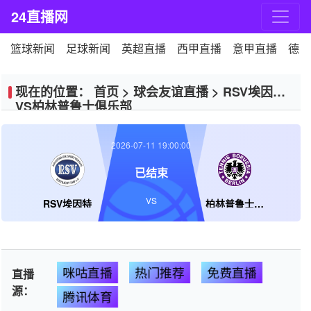
24直播网
篮球新闻
足球新闻
英超直播
西甲直播
意甲直播
德甲
现在的位置：
首页
>
球会友谊直播
>
RSV埃因特
VS柏林普鲁士俱乐部
2026-07-11 19:00:00
已结束
VS
RSV埃因特
柏林普鲁士俱乐部
咪咕直播
热门推荐
免费直播
直播
源：
腾讯体育