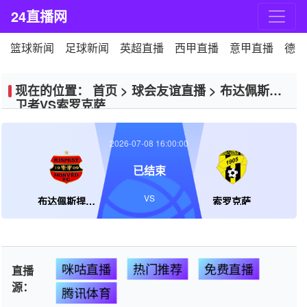
24直播网
篮球新闻
足球新闻
英超直播
西甲直播
意甲直播
德甲
现在的位置：
首页
>
球会友谊直播
>
布达佩斯捍
卫者VS索罗克萨
2026-07-08 16:00:00
已结束
VS
布达佩斯捍卫者
索罗克萨
咪咕直播
热门推荐
免费直播
直播
源：
腾讯体育