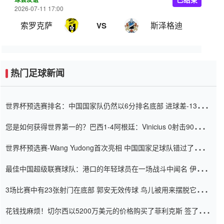
2026-07-11 17:00
索罗克萨
斯泽格迪
VS
热门足球新闻
世界杯预选赛排名：中国国家队仍然以6分排名底部 进球差-13令人
震惊
您是如何获得世界第一的？巴西1-4阿根廷：Vinicius 0射击90分钟
内
世界杯预选赛-Wang Yudong首次亮相 中国国家足球队错过了世界
杯0-2
最佳中国超级联赛球队：港口的年轻球员在一场战斗中闻名 伊万放
弃了泰桑（Taishan）
3场比赛中有23张射门在底部 郭安无效传球 鸟儿被用来摆脱它
Setien痴迷于三名后卫
花钱找麻烦！切尔西以5200万美元的价格购买了菲利克斯 签了7年
并在半年内租了夏窗口