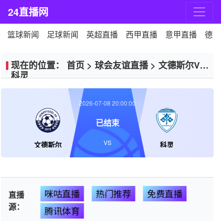
24直播网
篮球新闻
足球新闻
英超直播
西甲直播
意甲直播
德甲
现在的位置：
首页
>
球会友谊直播
>
文德斯尔VS
科灵
2026-07-08 20:00:00
已结束
VS
文德斯尔
科灵
咪咕直播
热门推荐
免费直播
直播
源：
腾讯体育