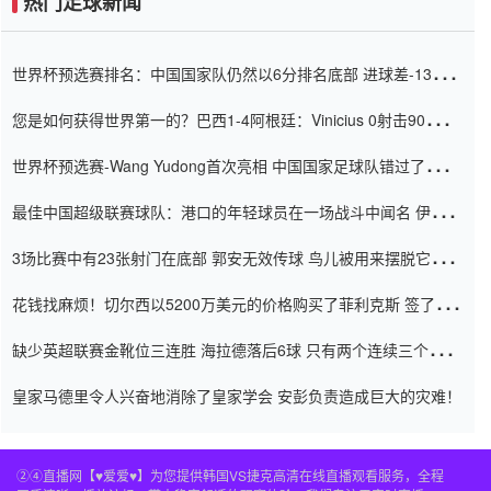
热门足球新闻
世界杯预选赛排名：中国国家队仍然以6分排名底部 进球差-13令人
震惊
您是如何获得世界第一的？巴西1-4阿根廷：Vinicius 0射击90分钟
内
世界杯预选赛-Wang Yudong首次亮相 中国国家足球队错过了世界
杯0-2
最佳中国超级联赛球队：港口的年轻球员在一场战斗中闻名 伊万放
弃了泰桑（Taishan）
3场比赛中有23张射门在底部 郭安无效传球 鸟儿被用来摆脱它
Setien痴迷于三名后卫
花钱找麻烦！切尔西以5200万美元的价格购买了菲利克斯 签了7年
并在半年内租了夏窗口
缺少英超联赛金靴位三连胜 海拉德落后6球 只有两个连续三个连续
三靴
皇家马德里令人兴奋地消除了皇家学会 安彭负责造成巨大的灾难！
②④直播网【♥爱爱♥】为您提供韩国VS捷克高清在线直播观看服务，全程