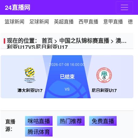
24直播网
篮球新闻
足球新闻
英超直播
西甲直播
意甲直播
德甲
现在的位置：
首页
>
中国之队锦标赛直播
>
澳大
利亚U17VS尼日利亚U17
2026-07-08 16:00:00
已结束
VS
澳大利亚U17
尼日利亚U17
咪咕直播
热门推荐
免费直播
直播
源：
腾讯体育