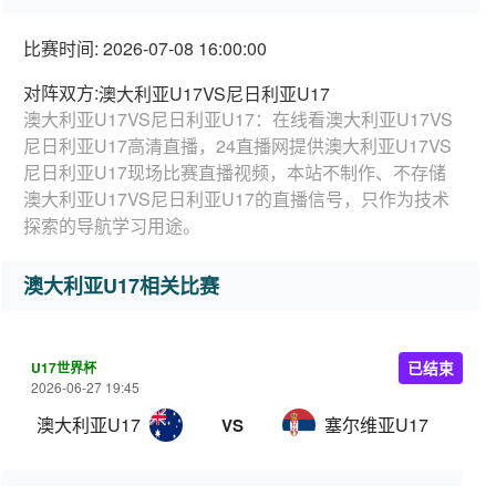
比赛时间: 2026-07-08 16:00:00
对阵双方:
澳大利亚U17VS尼日利亚U17
澳大利亚U17VS尼日利亚U17：在线看澳大利亚U17VS
尼日利亚U17高清直播，24直播网提供澳大利亚U17VS
尼日利亚U17现场比赛直播视频，本站不制作、不存储
澳大利亚U17VS尼日利亚U17的直播信号，只作为技术
探索的导航学习用途。
澳大利亚U17相关比赛
U17世界杯
已结束
2026-06-27 19:45
澳大利亚U17
塞尔维亚U17
VS