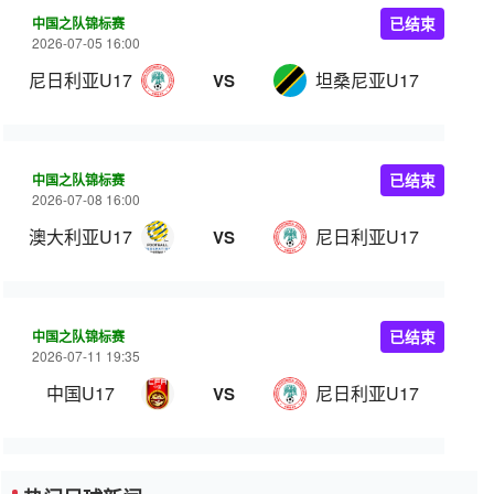
中国之队锦标赛
已结束
2026-07-05 16:00
尼日利亚U17
坦桑尼亚U17
VS
中国之队锦标赛
已结束
2026-07-08 16:00
澳大利亚U17
尼日利亚U17
VS
中国之队锦标赛
已结束
2026-07-11 19:35
中国U17
尼日利亚U17
VS