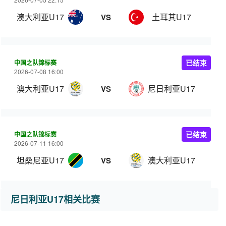
澳大利亚U17
土耳其U17
VS
中国之队锦标赛
已结束
2026-07-08 16:00
澳大利亚U17
尼日利亚U17
VS
中国之队锦标赛
已结束
2026-07-11 16:00
坦桑尼亚U17
澳大利亚U17
VS
尼日利亚U17相关比赛