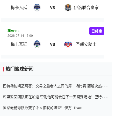
梅卡瓦延
伊洛联合皇家
VS
菲MPBL
已结束
2026-07-14 16:00
梅卡瓦延
圣胡安骑士
VS
热门篮球新闻
巴特勒访问迈阿密：交易之后老人之间的第一场比赛 要解决热情的
怨恨
库里返回团队正在加速 否则他可能会在下一天回到场地！巴特勒迈
阿密的纸牌游戏引起了人们的关注
国家橄榄球队改变了令人惊叹的阵型！伊万（Ivan