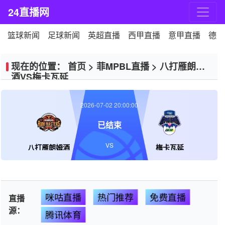
24直播网
篮球新闻
足球新闻
英超直播
西甲直播
意甲直播
德甲
现在的位置：
首页
>
菲MPBL直播
>
八打雁朗姆
酒VS梅卡瓦延
2026-07-02 20:00:00
已结束
VS
八打雁朗姆酒
梅卡瓦延
咪咕直播
热门推荐
免费直播
直播
源：
腾讯体育