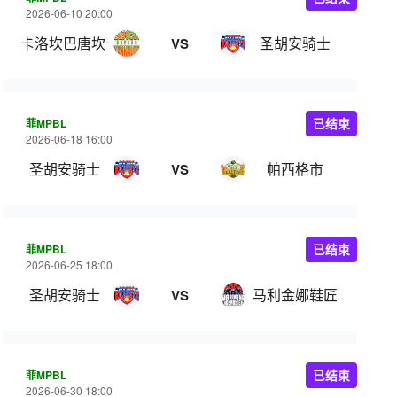
2026-06-10 20:00
卡洛坎巴唐坎卡洛
圣胡安骑士
VS
菲MPBL
已结束
2026-06-18 16:00
圣胡安骑士
帕西格市
VS
菲MPBL
已结束
2026-06-25 18:00
圣胡安骑士
马利金娜鞋匠
VS
菲MPBL
已结束
2026-06-30 18:00