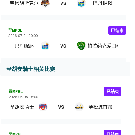
奎松胡斯克尔
巴丹崛起
VS
菲MPBL
已结束
2026-07-21 20:00
巴丹崛起
帕拉纳克爱国者
VS
圣胡安骑士相关比赛
菲MPBL
已结束
2026-06-05 18:00
圣胡安骑士
奎松城首都
VS
菲MPBL
已结束