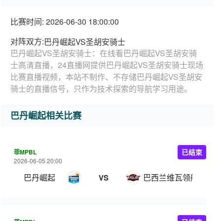
比赛时间: 2026-06-30 18:00:00
对阵双方:
巴丹崛起VS圣胡安骑士
巴丹崛起VS圣胡安骑士：在线看巴丹崛起VS圣胡安骑
士高清直播，24直播网提供巴丹崛起VS圣胡安骑士现场
比赛直播视频，本站不制作、不存储巴丹崛起VS圣胡安
骑士的直播信号，只作为技术探索的导航学习用途。
巴丹崛起相关比赛
菲MPBL
已结束
2026-06-05 20:00
巴丹崛起
巴西兰维瓦领航
VS