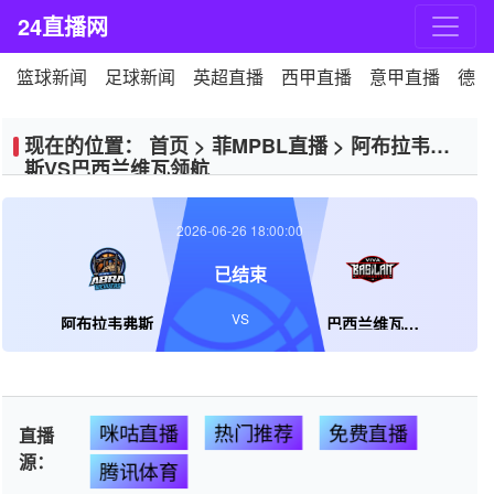
24直播网
篮球新闻
足球新闻
英超直播
西甲直播
意甲直播
德甲
现在的位置：
首页
>
菲MPBL直播
>
阿布拉韦弗
斯VS巴西兰维瓦领航
2026-06-26 18:00:00
已结束
VS
阿布拉韦弗斯
巴西兰维瓦领航
咪咕直播
热门推荐
免费直播
直播
源：
腾讯体育