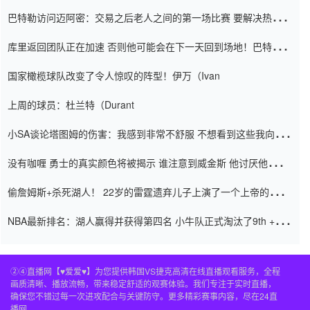
巴特勒访问迈阿密：交易之后老人之间的第一场比赛 要解决热情的
怨恨
库里返回团队正在加速 否则他可能会在下一天回到场地！巴特勒迈
阿密的纸牌游戏引起了人们的关注
国家橄榄球队改变了令人惊叹的阵型！伊万（Ivan
上周的球员：杜兰特（Durant
小SA谈论塔图姆的伤害：我感到非常不舒服 不想看到这些我向他
道歉
没有咖喱 勇士的真实颜色将被揭示 谁注意到威金斯 他讨厌他的老
老板
偷詹姆斯+杀死湖人！ 22岁的雷霆遗弃儿子上演了一个上帝的剧
本：疯狂的反击争夺1亿元人民币的合同
NBA最新排名：湖人赢得并获得第四名 小牛队正式淘汰了9th + 76
人
②④直播网【♥爱爱♥】为您提供韩国VS捷克高清在线直播观看服务，全程
画质清晰、播放流畅，带来稳定舒适的观赛体验。我们专注于实时直播，
确保您不错过每一次进攻配合与关键防守。更多精彩赛事内容，尽在24直
播网。